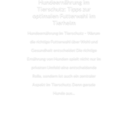
Hundeernährung im
Tierschutz: Tipps zur
optimalen Futterwahl im
Tierheim
Hundeernährung im Tierschutz – Warum
die richtige Futterwahl über Wohl und
Gesundheit entscheidet Die richtige
Ernährung von Hunden spielt nicht nur im
privaten Umfeld eine entscheidende
Rolle, sondern ist auch ein zentraler
Aspekt im Tierschutz. Denn gerade
Hunde aus...
Lesen Sie mehr