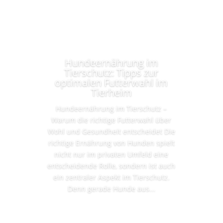
Hundeernährung im
Tierschutz: Tipps zur
optimalen Futterwahl im
Tierheim
Hundeernährung im Tierschutz –
Warum die richtige Futterwahl über
Wohl und Gesundheit entscheidet Die
richtige Ernährung von Hunden spielt
nicht nur im privaten Umfeld eine
entscheidende Rolle, sondern ist auch
ein zentraler Aspekt im Tierschutz.
Denn gerade Hunde aus...
Lesen Sie mehr