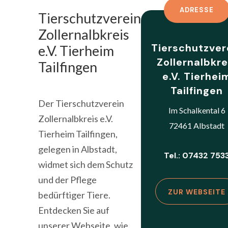
ADRESSE
Tierschutzverein
Zollernalbkreis
Tierschutzver
e.V. Tierheim
Zollernalbkre
Tailfingen
e.V. Tierhei
Tailfingen
Der Tierschutzverein
Im Schalkental 6
Zollernalbkreis e.V.
72461 Albstadt
Tierheim Tailfingen,
gelegen in Albstadt,
Tel.: 07432 753
widmet sich dem Schutz
und der Pflege
ZUR WEBSEITE
bedürftiger Tiere.
Entdecken Sie auf
unserer Webseite, wie