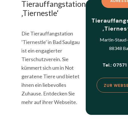
ADRESS
Tierauffangstation
‚Tiernestle‘
Tierauffang
‚Tiernes
Die Tierauffangstation
Martin-Staud-
'Tiernestle' in Bad Saulgau
88348 B
ist ein engagierter
Tierschutzverein. Sie
Tel.: 07571
kümmert sich um in Not
geratene Tiere und bietet
ihnen ein liebevolles
ZUR WEBS
Zuhause. Entdecken Sie
mehr auf ihrer Webseite.