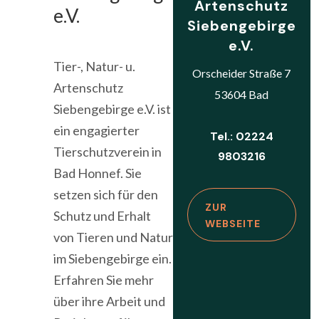
Artenschutz
e.V.
Siebengebirge
e.V.
Tier-, Natur- u.
Orscheider Straße 7
Artenschutz
53604 Bad
Siebengebirge e.V. ist
ein engagierter
Tel.: 02224
Tierschutzverein in
9803216
Bad Honnef. Sie
setzen sich für den
ZUR
Schutz und Erhalt
WEBSEITE
von Tieren und Natur
im Siebengebirge ein.
Erfahren Sie mehr
über ihre Arbeit und