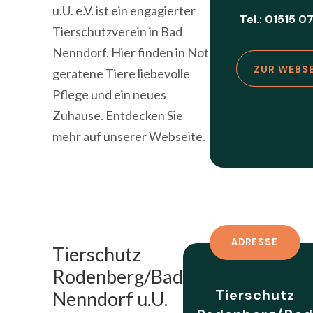
u.U. e.V. ist ein engagierter
Tel.: 01515 0
Tierschutzverein in Bad
Nenndorf. Hier finden in Not
ZUR WEBS
geratene Tiere liebevolle
Pflege und ein neues
Zuhause. Entdecken Sie
mehr auf unserer Webseite.
ADRESSE
Tierschutz
Rodenberg/Bad
Tierschutz
Nenndorf u.U.