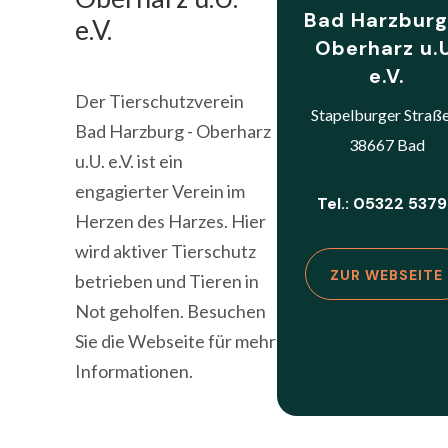
Bad Harzburg
e.V.
Oberharz u.U
e.V.
Der Tierschutzverein
Stapelburger Straße
Bad Harzburg - Oberharz
38667 Bad
u.U. e.V. ist ein
engagierter Verein im
Tel.: 05322 537
Herzen des Harzes. Hier
wird aktiver Tierschutz
ZUR WEBSEITE
betrieben und Tieren in
Not geholfen. Besuchen
Sie die Webseite für mehr
Informationen.