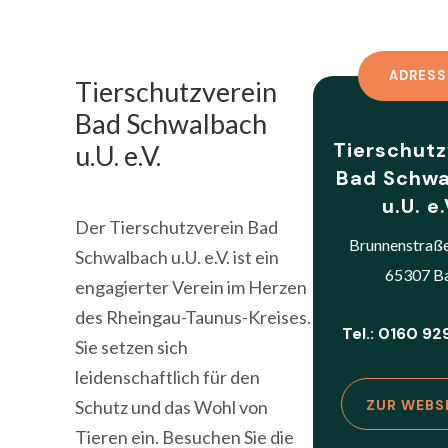
ADRESS
Tierschutzverein
Bad Schwalbach
Tierschutz
u.U. e.V.
Bad Schwa
u.U. e.
Der Tierschutzverein Bad
Brunnenstraß
Schwalbach u.U. e.V. ist ein
65307 B
engagierter Verein im Herzen
des Rheingau-Taunus-Kreises.
Tel.: 0160 9
Sie setzen sich
leidenschaftlich für den
Schutz und das Wohl von
ZUR WEBS
Tieren ein. Besuchen Sie die