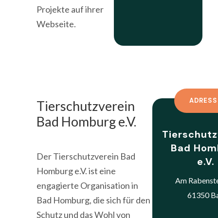
Projekte auf ihrer
Webseite.
ADRESS
Tierschutzverein
Bad Homburg e.V.
Tierschutz
Bad Hom
Der Tierschutzverein Bad
e.V.
Homburg e.V. ist eine
Am Rabenste
engagierte Organisation in
61350 B
Bad Homburg, die sich für den
Schutz und das Wohl von