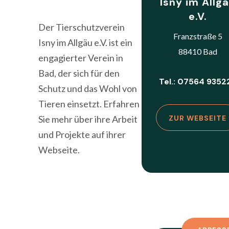
Isny im Allg
e.V.
Der Tierschutzverein
Franzstraße 5
Isny im Allgäu e.V. ist ein
88410 Bad
engagierter Verein in
Bad, der sich für den
Tel.: 07564 9352
Schutz und das Wohl von
Tieren einsetzt. Erfahren
Sie mehr über ihre Arbeit
ZUR WEBSEITE
und Projekte auf ihrer
Webseite.