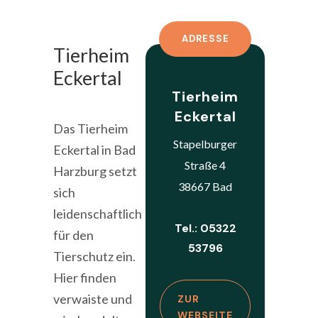
ADRESSE
Tierheim
Eckertal
Tierheim
Eckertal
Das Tierheim
Stapelburger
Eckertal in Bad
Straße 4
Harzburg setzt
38667 Bad
sich
leidenschaftlich
Tel.: 05322
für den
53796
Tierschutz ein.
Hier finden
verwaiste und
ZUR
WEBSEITE