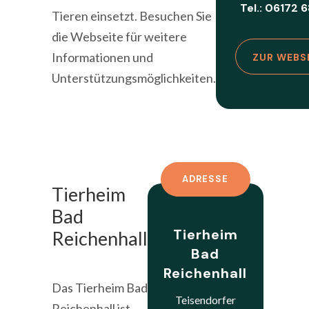
Tel.: 06172 
Tieren einsetzt. Besuchen Sie
die Webseite für weitere
Informationen und
ZUR WEBS
Unterstützungsmöglichkeiten.
ADRESSE
Tierheim
Bad
Tierheim
Reichenhall
Bad
Reichenhall
Das Tierheim Bad
Teisendorfer
Reichenhall ist