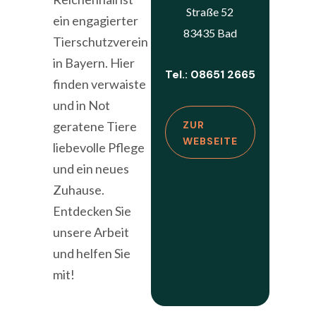
Straße 52
ein engagierter
83435 Bad
Tierschutzverein
in Bayern. Hier
Tel.: 08651 2665
finden verwaiste
und in Not
geratene Tiere
ZUR
WEBSEITE
liebevolle Pflege
und ein neues
Zuhause.
Entdecken Sie
unsere Arbeit
und helfen Sie
mit!