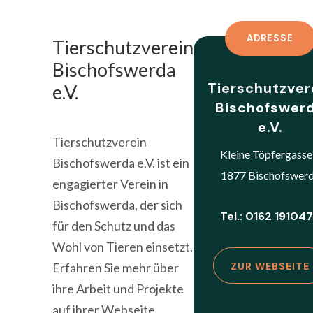
ADRESSE
Tierschutzverein
Bischofswerda
Tierschutzver
e.V.
Bischofswer
e.V.
Tierschutzverein
Kleine Töpfergasse
Bischofswerda e.V. ist ein
1877 Bischofswer
engagierter Verein in
Bischofswerda, der sich
Tel.: 0162 19104
für den Schutz und das
Wohl von Tieren einsetzt.
Erfahren Sie mehr über
ZUR WEBSEITE
ihre Arbeit und Projekte
auf ihrer Webseite.