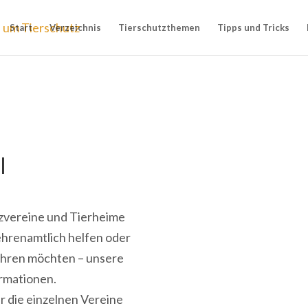
Start
Verzeichnis
Tierschutzthemen
Tipps und Tricks
l
utzvereine und Tierheime
 ehrenamtlich helfen oder
fahren möchten – unsere
ormationen.
r die einzelnen Vereine