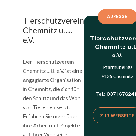
ADRESSE
Tierschutzverein
Chemnitz u.U.
Tierschutzver
e.V.
Chemnitz u.
e.V.
Der Tierschutzverein
Pfarrhübel 80
Chemnitz u.U. e.V. ist eine
9125 Chemnitz
engagierte Organisation
in Chemnitz, die sich für
Tel.: 0371 67624
den Schutz und das Wohl
von Tieren einsetzt.
Erfahren Sie mehr über
ZUR WEBSEITE
ihre Arbeit und Projekte
auf ihrer Webseite.