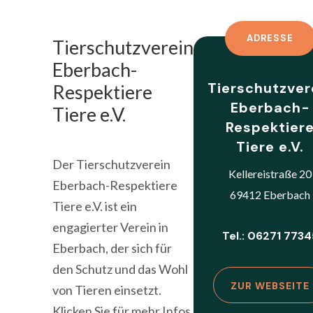
ADRESSE
Tierschutzverein
Eberbach-
Tierschutzver
Respektiere
Eberbach-
Tiere e.V.
Respektier
Tiere e.V.
Der Tierschutzverein
Kellereistraße 20
Eberbach-Respektiere
69412 Eberbach
Tiere e.V. ist ein
engagierter Verein in
Tel.: 06271 7734
Eberbach, der sich für
den Schutz und das Wohl
ZUR WEBSEITE
von Tieren einsetzt.
Klicken Sie für mehr Infos.