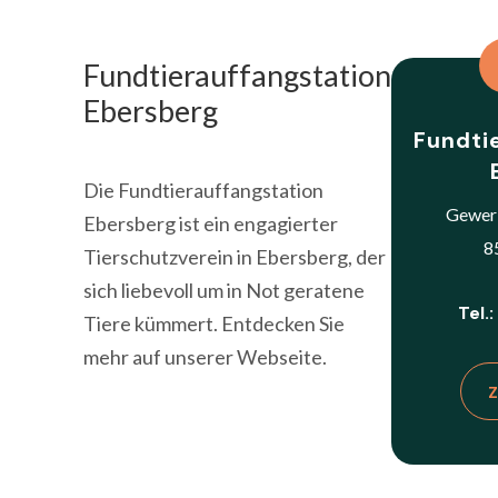
Fundtierauffangstation
Ebersberg
Fundti
Die Fundtierauffangstation
Gewer
Ebersberg ist ein engagierter
8
Tierschutzverein in Ebersberg, der
sich liebevoll um in Not geratene
Tel.
Tiere kümmert. Entdecken Sie
mehr auf unserer Webseite.