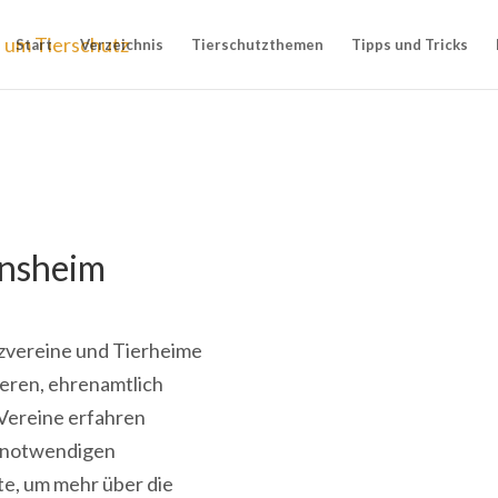
Start
Verzeichnis
Tierschutzthemen
Tipps und Tricks
insheim
utzvereine und Tierheime
ieren, ehrenamtlich
 Vereine erfahren
e notwendigen
te, um mehr über die