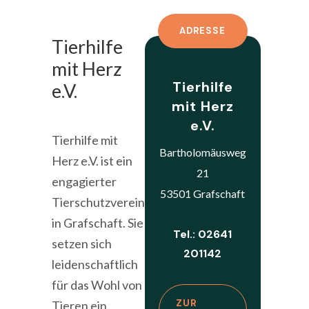
ADRESSE
Tierhilfe
mit Herz
Tierhilfe
e.V.
mit Herz
e.V.
Tierhilfe mit
Bartholomäusweg
Herz e.V. ist ein
21
engagierter
53501 Grafschaft
Tierschutzverein
in Grafschaft. Sie
Tel.: 02641
setzen sich
201142
leidenschaftlich
für das Wohl von
ZUR
Tieren ein.