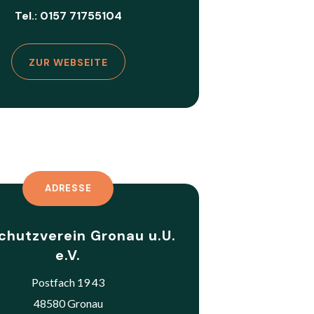
Tel.: 0157 71755104
ZUR WEBSEITE
ADRESSE
chutzverein Gronau u.U.
e.V.
Postfach 19 43
48580 Gronau