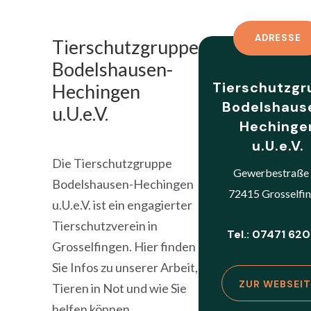
ADRESSE
Tierschutzgruppe
Bodelshausen-
Tierschutzg
Hechingen
Bodelshaus
u.U.e.V.
Hechinge
u.U.e.V.
Die Tierschutzgruppe
Gewerbestraße
Bodelshausen-Hechingen
72415 Grosselfi
u.U.e.V. ist ein engagierter
Tierschutzverein in
Tel.: 07471 620
Grosselfingen. Hier finden
Sie Infos zu unserer Arbeit,
ZUR WEBSEIT
Tieren in Not und wie Sie
helfen können.