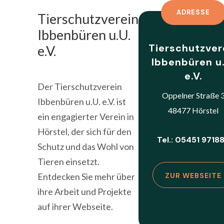
ADRESSE
Tierschutzverein
Ibbenbüren u.U.
Tierschutzver
e.V.
Ibbenbüren u
e.V.
Der Tierschutzverein
Oppelner Straße 
Ibbenbüren u.U. e.V. ist
48477 Hörstel
ein engagierter Verein in
Hörstel, der sich für den
Tel.: 05451 9718
Schutz und das Wohl von
Tieren einsetzt.
Entdecken Sie mehr über
ZUR WEBSEITE
ihre Arbeit und Projekte
auf ihrer Webseite.