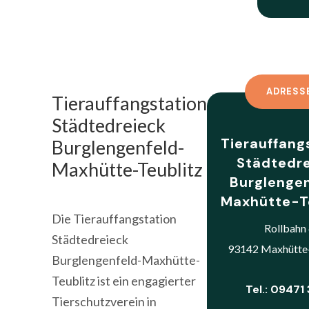
ADRESS
Tierauffangstation
Städtedreieck
Tierauffang
Burglengenfeld-
Städtedr
Maxhütte-Teublitz
Burglenge
Maxhütte-T
Die Tierauffangstation
Rollbahn
Städtedreieck
93142 Maxhütte
Burglengenfeld-Maxhütte-
Teublitz ist ein engagierter
Tel.: 09471
Tierschutzverein in