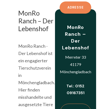
ADRESSE
MonRo
Ranch – Der
MonRo
Lebenshof
Ranch –
Der
MonRo Ranch -
Lebenshof
Der Lebenshof ist
Merreter 33
ein engagierter
41179
Tierschutzverein
Mönchengladbach
in
Mönchengladbach.
Tel.: 0152
Hier finden
09167351
misshandelte und
ausgesetzte Tiere