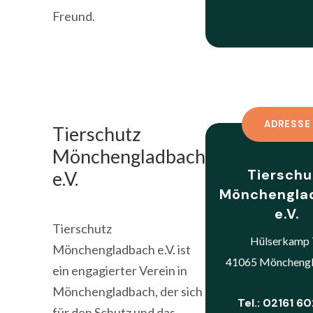
Freund.
ADRESSE
Tierschutz
Mönchengladbach
Tierschu
e.V.
Mönchengla
e.V.
Tierschutz
Hülserkamp 
Mönchengladbach e.V. ist
41065 Möncheng
ein engagierter Verein in
Mönchengladbach, der sich
Tel.: 02161 6
für den Schutz und das