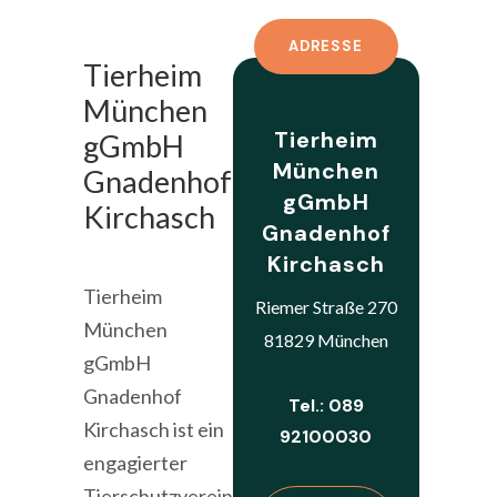
ADRESSE
Tierheim
München
Tierheim
gGmbH
München
Gnadenhof
gGmbH
Kirchasch
Gnadenhof
Kirchasch
Tierheim
Riemer Straße 270
München
81829 München
gGmbH
Gnadenhof
Tel.: 089
Kirchasch ist ein
92100030
engagierter
Tierschutzverein