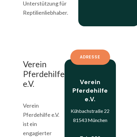
Unterstützung für
Reptilienliebhaber.
ADRESSE
Verein
Pferdehilfe
Verein
e.V.
Pferdehilfe
e.V.
Verein
Kühbachstraße 22
Pferdehilfe e.V.
81543 München
ist ein
engagierter