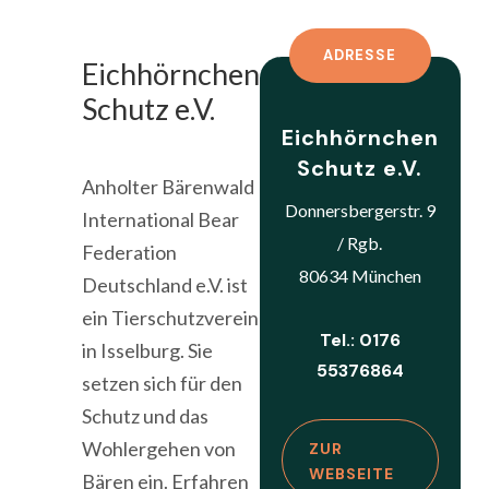
ADRESSE
Eichhörnchen
Schutz e.V.
Eichhörnchen
Schutz e.V.
Anholter Bärenwald
Donnersbergerstr. 9
International Bear
/ Rgb.
Federation
80634 München
Deutschland e.V. ist
ein Tierschutzverein
Tel.: 0176
in Isselburg. Sie
55376864
setzen sich für den
Schutz und das
Wohlergehen von
ZUR
WEBSEITE
Bären ein. Erfahren