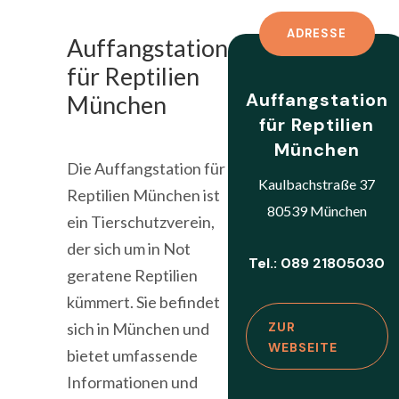
ADRESSE
Auffangstation
für Reptilien
Auffangstation
München
für Reptilien
München
Die Auffangstation für
Kaulbachstraße 37
Reptilien München ist
80539 München
ein Tierschutzverein,
der sich um in Not
Tel.: 089 21805030
geratene Reptilien
kümmert. Sie befindet
sich in München und
ZUR
WEBSEITE
bietet umfassende
Informationen und