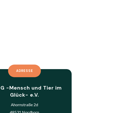
ADRESSE
G -Mensch und Tier im
Glück- e.V.
Ahornstraße 2d
48531 Nordhorn