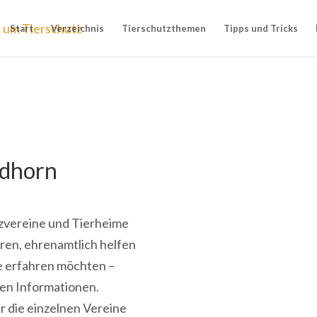
Start
Verzeichnis
Tierschutzthemen
Tipps und Tricks
rdhorn
utzvereine und Tierheime
eren, ehrenamtlich helfen
ne erfahren möchten –
gen Informationen.
r die einzelnen Vereine