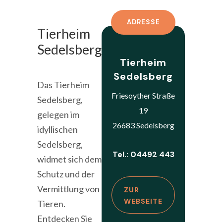
ADRESSE
Tierheim
Sedelsberg
Tierheim
Sedelsberg
Das Tierheim
Friesoyther Straße
Sedelsberg,
19
gelegen im
26683 Sedelsberg
idyllischen
Sedelsberg,
Tel.: 04492 443
widmet sich dem
Schutz und der
Vermittlung von
ZUR
WEBSEITE
Tieren.
Entdecken Sie