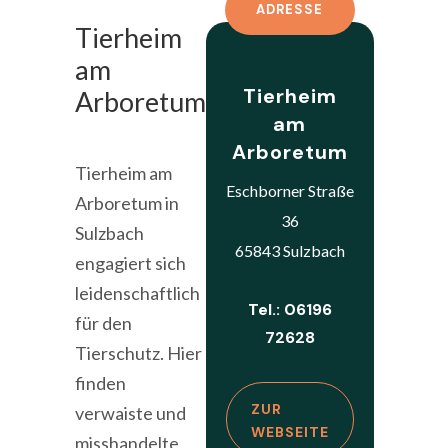
ADRESSE
Tierheim
am
Tierheim
Arboretum
am
Arboretum
Tierheim am
Eschborner Straße
Arboretum in
36
Sulzbach
65843 Sulzbach
engagiert sich
leidenschaftlich
Tel.: 06196
für den
72628
Tierschutz. Hier
finden
ZUR
verwaiste und
WEBSEITE
misshandelte