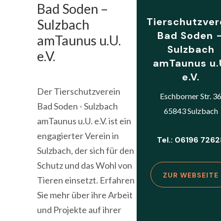
Bad Soden –
Tierschutzver
Sulzbach
Bad Soden 
amTaunus u.U.
Sulzbach
e.V.
amTaunus u.
e.V.
Der Tierschutzverein
Eschborner Str. 3
Bad Soden - Sulzbach
65843 Sulzbach
amTaunus u.U. e.V. ist ein
engagierter Verein in
Tel.: 06196 7262
Sulzbach, der sich für den
Schutz und das Wohl von
ZUR WEBSEITE
Tieren einsetzt. Erfahren
Sie mehr über ihre Arbeit
und Projekte auf ihrer