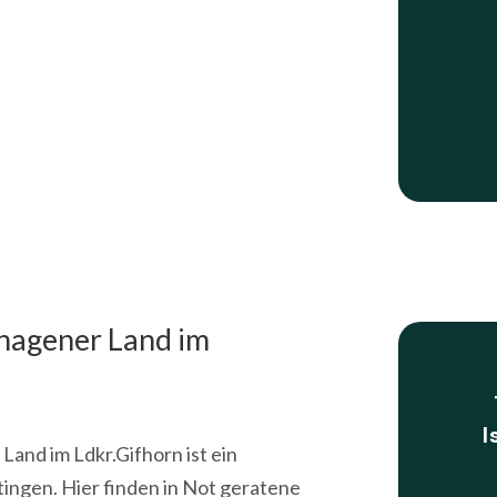
nhagener Land im
I
Land im Ldkr.Gifhorn ist ein
tingen. Hier finden in Not geratene