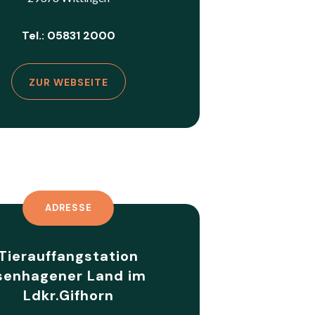
Tel.: 05831 2000
ZUR WEBSEITE
ADRESSE
Tierauffangstation
senhagener Land im
Ldkr.Gifhorn