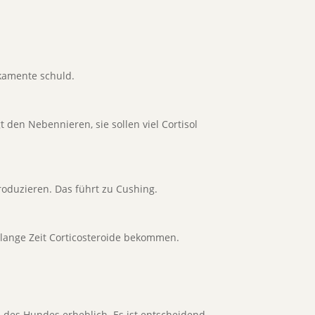
kamente schuld.
den Nebennieren, sie sollen viel Cortisol
produzieren. Das führt zu Cushing.
lange Zeit Corticosteroide bekommen.
 des Hundes erheblich. Es ist entscheidend,