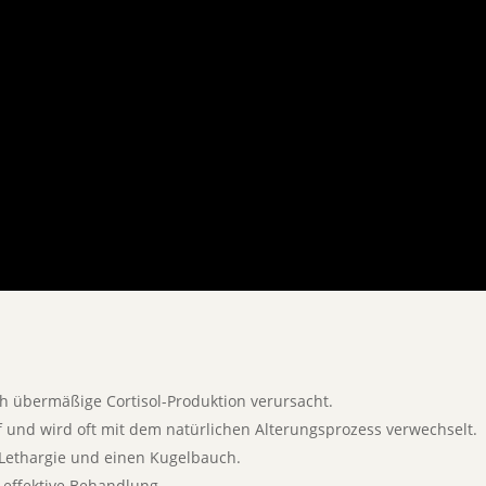
 übermäßige Cortisol-Produktion verursacht.
uf und wird oft mit dem natürlichen Alterungsprozess verwechselt.
 Lethargie und einen Kugelbauch.
e effektive Behandlung.