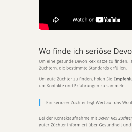
Wo finde ich seriöse Dev
Um eine gesunde Devon Rex Katze zu finden, i
Züchtern, die bestimmte Standards erfüllen.
Um gute Züchter zu finden, holen Sie
Empfehl
um Kontakte und Erfahrungen zu sammeln.
Ein seriöser Züchter legt Wert auf das Wohl
Bei der Kontaktaufnahme mit
Devon Rex Züchte
guter Züchter informiert über Gesundheit und 