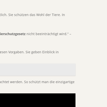
ich. Sie schützen das Wohl der Tiere. In
ierschutzgesetz
nicht beeinträchtigt wird.“ –
esen Vorgaben. Sie geben Einblick in
htet werden. So schützt man die einzigartige