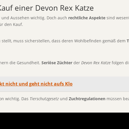
Kauf einer Devon Rex Katze
r und Aussehen wichtig. Doch auch
rechtliche Aspekte
sind wesentl
ür den Kauf.
au stellt, muss sicherstellen, dass deren Wohlbefinden gemäß dem
T
hern die Gesundheit.
Seriöse Züchter
der
Devon Rex Katze
folgen di
nkt nicht und geht nicht aufs Klo
ion wichtig. Das
Tierschutzgesetz
und
Zuchtregulationen
müssen beac