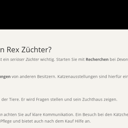
on Rex Züchter?
st ein
seriöser Züchter
wichtig. Starten Sie mit
Recherchen
bei
Devon
ungen
von anderen Besitzern. Katzenausstellungen sind hierfür ein 
 der Tiere. Er wird Fragen stellen und sein Zuchthaus zeigen.
rn
achten Sie auf klare Kommunikation. Ein Besuch bei den Kätzchen
Pflege und bietet auch nach dem Kauf Hilfe an.