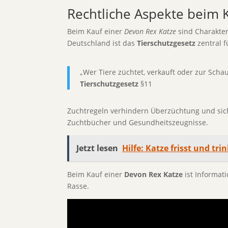
Rechtliche Aspekte beim 
Beim Kauf einer
Devon Rex Katze
sind Charakte
Deutschland ist das
Tierschutzgesetz
zentral f
„Wer Tiere züchtet, verkauft oder zur Sch
Tierschutzgesetz
§11
Zuchtregeln verhindern Überzüchtung und sic
Zuchtbücher und Gesundheitszeugnisse.
Jetzt lesen
Hilfe: Katze frisst und tri
Beim Kauf einer
Devon Rex Katze
ist Informat
Rasse.