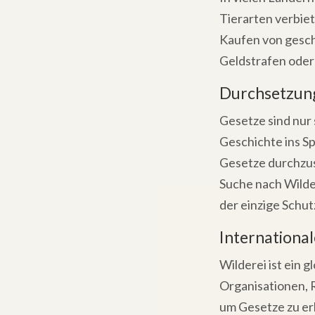
Tierarten verbie
Kaufen von gesch
Geldstrafen oder 
Durchsetzung
Gesetze sind nur
Geschichte ins Spi
Gesetze durchzus
Suche nach Wilde
der einzige Schut
Internationa
Wilderei ist ein 
Organisationen, 
um Gesetze zu er