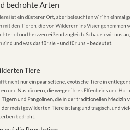
nd bedrohte Arten
erei ist ein düsterer Ort, aber beleuchten wir ihn einmal 
ch mit den Tieren, die von Wilderern ins Visier genommen
üchternd und herzzerreißend zugleich. Schauen wir uns an
 sind und was das für sie – und für uns – bedeutet.
ilderten Tiere
ifft nicht nur ein paar seltene, exotische Tiere in entlege
nten und Nashörnern, die wegen ihres Elfenbeins und Horn
u Tigern und Pangolinen, die in der traditionellen Medizin
 der meistgewilderten Tiere ist lang und tragisch, und viel
terben bedroht.
 auf die Population