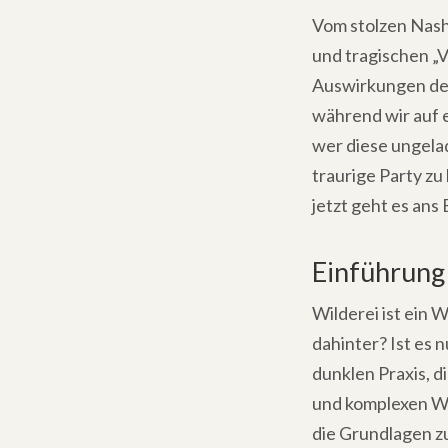
Vom stolzen Nasho
und tragischen „V
Auswirkungen der 
während wir auf e
wer diese ungelad
traurige Party zu
jetzt geht es ans
Einführung 
Wilderei ist ein 
dahinter? Ist es 
dunklen Praxis, d
und komplexen We
die Grundlagen z