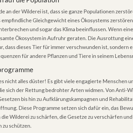
 an der Wilderei ist, dass sie ganze Populationen zerstör
s empfindliche Gleichgewicht eines Ökosystems zerstören,
terbrechen und sogar das Klima beeinflussen. Wenn eine
gesamte Ökosystem in Aufruhr geraten. Die Ausrottung ein
r, dass dieses Tier für immer verschwunden ist, sondern 
quenzen für andere Pflanzen und Tiere in seinem Leben
zprogramme
 es nicht alles düster! Es gibt viele engagierte Menschen u
die sich der Rettung bedrohter Arten widmen. Von Anti-Wi
-Gesetzen bis hin zu Aufklärungskampagnen und Rehabilita
offnung. Diese Programme setzen sich dafür ein, das Bewus
ie Wilderei zu schärfen, die Gesetze zu verschärfen und 
 zu schützen.