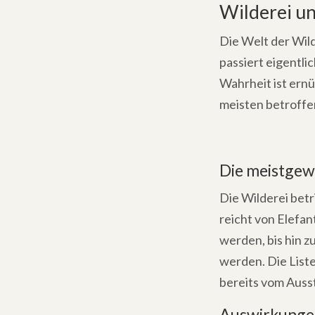
Wilderei u
Die Welt der Wild
passiert eigentli
Wahrheit ist ern
meisten betroffen
Die meistgew
Die Wilderei betr
reicht von Elefa
werden, bis hin z
werden. Die Liste
bereits vom Auss
Auswirkungen