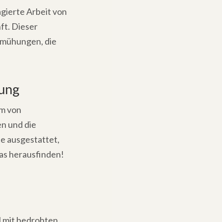
agierte Arbeit von
ft. Dieser
Bemühungen, die
ung
am von
en und die
e ausgestattet,
as herausfinden!
l mit bedrohten