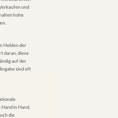
 Verkaufen und
nhalten hohe
en.
en Helden der
rt daran, diese
ändig auf der
ingabe sind oft
ationale
 Hand in Hand,
uch die