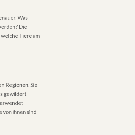
genauer. Was
 werden? Die
, welche Tiere am
nen Regionen. Sie
s gewildert
 verwendet
e von ihnen sind