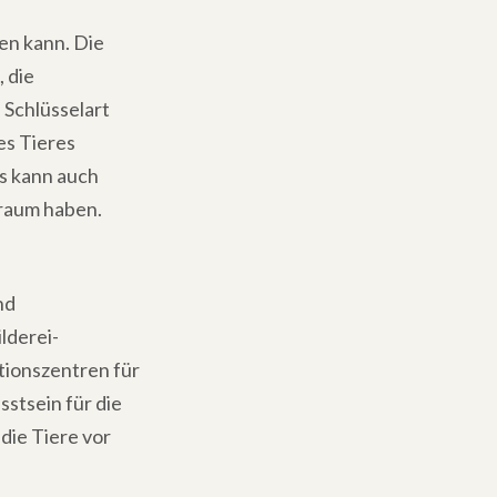
en kann. Die
 die
 Schlüsselart
es Tieres
es kann auch
sraum haben.
nd
lderei-
tionszentren für
stsein für die
die Tiere vor