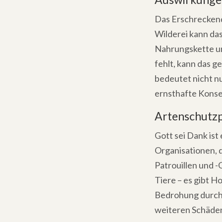
Das Erschreckende
Wilderei kann da
Nahrungskette un
fehlt, kann das 
bedeutet nicht nu
ernsthafte Konse
Artenschut
Gott sei Dank ist
Organisationen, 
Patrouillen und 
Tiere – es gibt H
Bedrohung durch d
weiteren Schäden