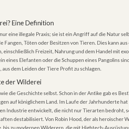
rei? Eine Definition
nur eine illegale Praxis; sie ist ein Angriff auf die Natur sel
gale Fangen, Töten oder Besitzen von Tieren. Dies kann aus
 einschließlich Freizeit, Nahrung und dem Handel mit exo
in eines Elefanten oder die Schuppen eines Pangolins sind
b, aus dem Leiden der Tiere Profit zu schlagen.
e der Wilderei
lt wie die Geschichte selbst. Schon in der Antike gab es 
gen auf königlichem Land. Im Laufe der Jahrhunderte hat 
en Industrie entwickelt, die nicht nur Tierarten bedroht,
ften destabilisiert. Von Robin Hood, der als heroischer W
, bis zu modernen Wilderern, die mit Hightech-Ausrüstung 