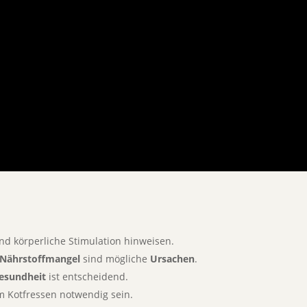
d körperliche Stimulation hinweisen.
Nährstoffmangel
sind mögliche
Ursachen
.
esundheit
ist entscheidend.
 Kotfressen notwendig sein.