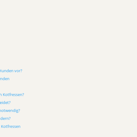
 Hunden vor?
unden
h Kotfressen?
eidet?
 notwendig?
ndern?
 Kotfressen