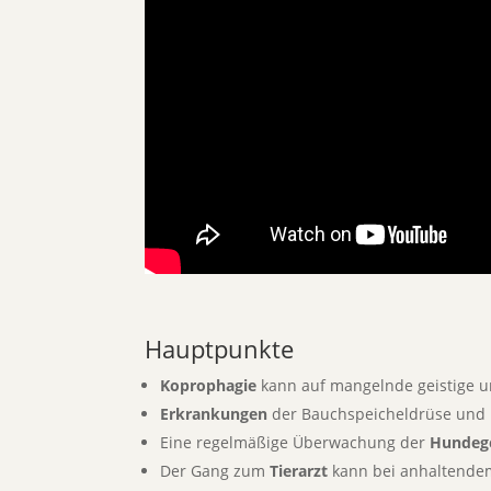
Hauptpunkte
Koprophagie
kann auf mangelnde geistige un
Erkrankungen
der Bauchspeicheldrüse und
Eine regelmäßige Überwachung der
Hundeg
Der Gang zum
Tierarzt
kann bei anhaltendem