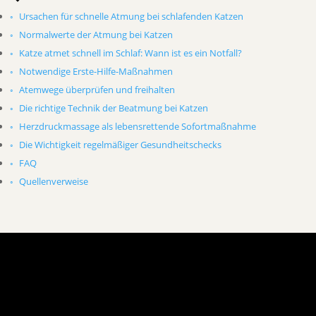
Ursachen für schnelle Atmung bei schlafenden Katzen
Normalwerte der Atmung bei Katzen
Katze atmet schnell im Schlaf: Wann ist es ein Notfall?
Notwendige Erste-Hilfe-Maßnahmen
Atemwege überprüfen und freihalten
Die richtige Technik der Beatmung bei Katzen
Herzdruckmassage als lebensrettende Sofortmaßnahme
Die Wichtigkeit regelmäßiger Gesundheitschecks
FAQ
Quellenverweise