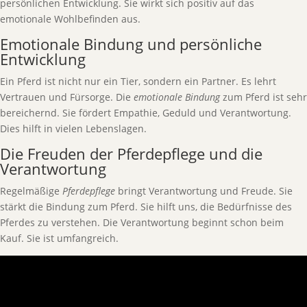
persönlichen Entwicklung. Sie wirkt sich positiv auf das
emotionale Wohlbefinden aus.
Emotionale Bindung und persönliche
Entwicklung
Ein Pferd ist nicht nur ein Tier, sondern ein Partner. Es lehrt
Vertrauen und Fürsorge. Die
emotionale Bindung
zum Pferd ist sehr
bereichernd. Sie fördert Empathie, Geduld und Verantwortung.
Dies hilft in vielen Lebenslagen.
Die Freuden der Pferdepflege und die
Verantwortung
Regelmäßige
Pferdepflege
bringt Verantwortung und Freude. Sie
stärkt die Bindung zum Pferd. Sie hilft uns, die Bedürfnisse des
Pferdes zu verstehen. Die Verantwortung beginnt schon beim
Kauf. Sie ist umfangreich.