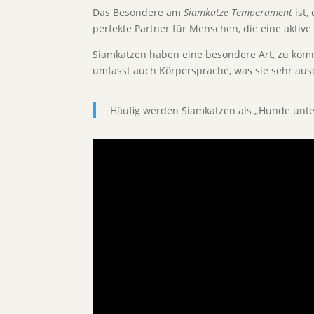
Das Besondere am
Siamkatze Temperament
ist,
perfekte Partner für Menschen, die eine aktiv
Siamkatzen haben eine besondere Art, zu komm
umfasst auch Körpersprache, was sie sehr aus
Häufig werden Siamkatzen als „Hunde unter