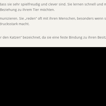
 dass sie sehr spielfreudig und clever sind. Sie lernen schnell und
e Beziehung zu ihrem Tier möchten.
unizieren. Sie „reden“ oft mit ihren Menschen, besonders wenn s
drucksstark macht.
 den Katzen“ bezeichnet, da sie eine feste Bindung zu ihren Besi