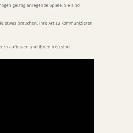
 mögen geistig anregende Spiele. Sie sind
ie etwas brauchen. Ihre Art zu kommunizieren
tzern aufbauen und ihnen treu sind.