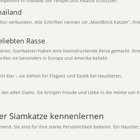
empeltiere in Thailand
, die Tempel und Paläste schützten.
hailand
Kultur verbunden. Alte Schriften nennen sie „Mondblick Katzen“. Ih
eliebten Rasse
eren, Siamkatzen haben eine beeindruckende Reise gemacht. Ihre 
rden sie besonders in Europa und Amerika beliebt.
ist klar – sie stehen für Eleganz und Exotik bei Haustieren.
 des alten Siams. Sie bringen Freude und Liebe in die Heime von K
der Siamkatze kennenlernen
end. Sie sind für ihre starke Persönlichkeit bekannt. Ein Haustier