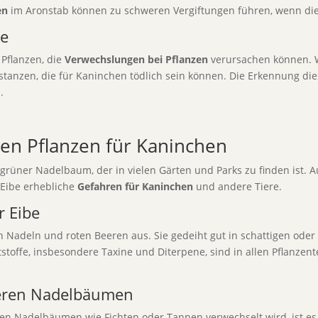
en
im Aronstab können zu schweren Vergiftungen führen, wenn die P
se
 Pflanzen, die
Verwechslungen bei Pflanzen
verursachen können. 
bstanzen, die für Kaninchen tödlich sein können. Die Erkennung di
.
sten Pflanzen für Kaninchen
rgrüner Nadelbaum, der in vielen Gärten und Parks zu finden ist. 
e Eibe erhebliche
Gefahren für Kaninchen
und andere Tiere.
r Eibe
n Nadeln und roten Beeren aus. Sie gedeiht gut in schattigen oder
tstoffe, insbesondere Taxine und Diterpene, sind in allen Pflanzent
deren Nadelbäumen
hen Nadelbäumen wie Fichten oder Tannen verwechselt wird, ist es