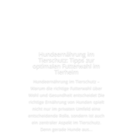
Hundeernährung im
Tierschutz: Tipps zur
optimalen Futterwahl im
Tierheim
Hundeernährung im Tierschutz –
Warum die richtige Futterwahl über
Wohl und Gesundheit entscheidet Die
richtige Ernährung von Hunden spielt
nicht nur im privaten Umfeld eine
entscheidende Rolle, sondern ist auch
ein zentraler Aspekt im Tierschutz.
Denn gerade Hunde aus...