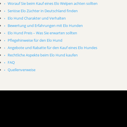
Worauf Sie beim Kauf eines Elo Welpen achten sollten
Seriöse Elo Züchter in Deutschland finden
Elo Hund Charakter und Verhalten
Bewertung und Erfahrungen mit Elo Hunden
Elo Hund Preis – Was Sie erwarten sollten
Pflegehinweise für den Elo Hund
Angebote und Rabatte für den Kauf eines Elo Hundes
Rechtliche Aspekte beim Elo Hund kaufen
FAQ
Quellenverweise