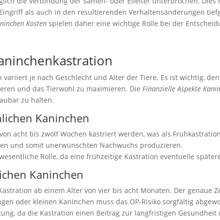
diglich die Verbindung der Samen- oder Eileiter unterbrochen. Dies
ingriff als auch in den resultierenden Verhaltensänderungen tiefg
aninchen Kosten
spielen daher eine wichtige Rolle bei der Entschei
Kaninchenkastration
variiert je nach Geschlecht und Alter der Tiere. Es ist wichtig, de
ieren und das Tierwohl zu maximieren. Die
Finanzielle Aspekte Kani
aubar zu halten.
nlichen Kaninchen
on acht bis zwölf Wochen kastriert werden, was als Frühkastratio
erden und somit unerwünschten Nachwuchs produzieren.
 wesentliche Rolle, da eine frühzeitige Kastration eventuelle spät
lichen Kaninchen
Kastration ab einem Alter von vier bis acht Monaten. Der genaue Z
ungen oder kleinen Kaninchen muss das OP-Risiko sorgfältig abgew
ng, da die Kastration einen Beitrag zur langfristigen Gesundheit d