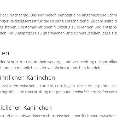
se der Nachsorge. Das Kaninchen benötigt eine angemessene Schm
higer Rückzugsort ist für die Heilung entscheidend. Zudem sollt
ng stehen, um Komplikationen frühzeitig zu erkennen und entspre
den Heilungsprozess zu überwachen und sicherzustellen, dass sic
ten
nder Schritt zur Gesundheitsvorsorge und Vermeidung unkontroll
ich um ein männliches oder weibliches Kaninchen handelt.
männlichen Kaninchen
onskosten zwischen 30 und 85 Euro liegen. Diese Preisspanne ist 
 Eingriffs. Eine Überprüfung der genauen
Kaninchen Kastration Kos
eiblichen Kaninchen
fgrund des aufwändigeren chirurgischen Eingriffs höher, zwischen 