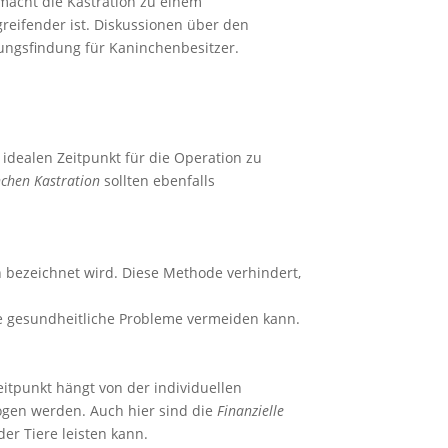
 macht die Kastration zu einem
reifender ist. Diskussionen über den
dungsfindung für Kaninchenbesitzer.
n idealen Zeitpunkt für die Operation zu
nchen Kastration
sollten ebenfalls
n bezeichnet wird. Diese Methode verhindert,
ere gesundheitliche Probleme vermeiden kann.
eitpunkt hängt von der individuellen
ogen werden. Auch hier sind die
Finanzielle
er Tiere leisten kann.