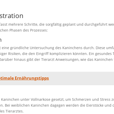
stration
fasst mehrere Schritte, die sorgfältig geplant und durchgeführt
lichen Phasen des Prozesses:
n
arzt eine gründliche Untersuchung des Kaninchens durch. Diese um
er Risiken, die den Eingriff komplizieren könnten. Ein gesundes 
Darüber hinaus gibt der Tierarzt Anweisungen, wie das Kaninchen v
timale Ernährungstipps
 Kaninchen unter Vollnarkose gesetzt, um Schmerzen und Stress z
n. Bei weiblichen Kaninchen dagegen werden die Eierstöcke und d
es Tierarztes.