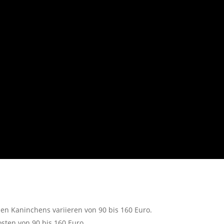
hen Kaninchens variieren von 90 bis 160 Euro.
sten von 90 bis 160 Euro.