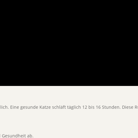
lich. Eine gesunde Katze schläft täglich 12 bis 16 Stunden. Diese 
nd Gesundheit ab.