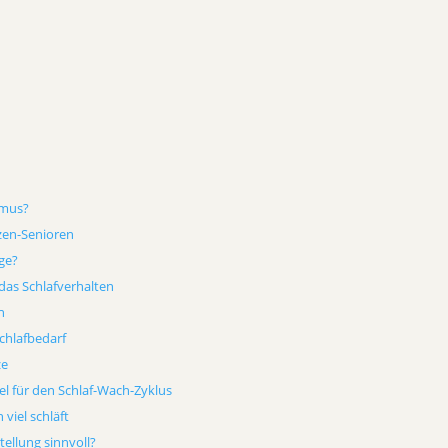
hmus?
zen-Senioren
rge?
 das Schlafverhalten
n
chlafbedarf
ze
l für den Schlaf-Wach-Zyklus
viel schläft
tellung sinnvoll?