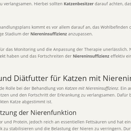
u verlangsamen. Hierbei sollten
Katzenbesitzer
darauf achten, da
ehandlungsplans kommt es vor allem darauf an, das Wohlbefinden d
ige Stadium der
Niereninsuffizienz
anzupassen.
 das Monitoring und die Anpassung der Therapie unerlässlich. Nur
kt haben und das Fortschreiten der
Niereninsuffizienz
effektiv 
 Diätfutter für Katzen mit Nierenin
nde Rolle bei der Behandlung von
Katzen mit Niereninsuffizienz
. Ein 
ützen und den Fortschritt der Erkrankung zu verlangsamen. Dafür b
nkten Katze abgestimmt ist.
ützung der Nierenfunktion
or und Protein, jedoch reich an essentiellen Fettsäuren und hat e
 zu stabilisieren und die Belastung der Nieren zu verringern. Dur