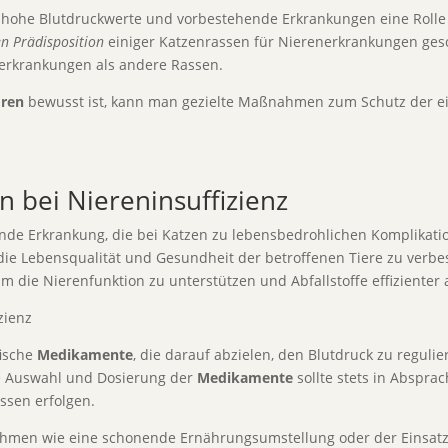
 hohe Blutdruckwerte und vorbestehende Erkrankungen eine Rolle
en Prädisposition
einiger Katzenrassen für Nierenerkrankungen ges
erkrankungen als andere Rassen.
oren
bewusst ist, kann man gezielte Maßnahmen zum Schutz der e
 bei Niereninsuffizienz
nde Erkrankung, die bei Katzen zu lebensbedrohlichen Komplikati
, die Lebensqualität und Gesundheit der betroffenen Tiere zu ver
um die Nierenfunktion zu unterstützen und Abfallstoffe effizienter
fische
Medikamente
, die darauf abzielen, den Blutdruck zu reguli
ie Auswahl und Dosierung der
Medikamente
sollte stets in Abspr
ssen erfolgen.
hmen wie eine schonende Ernährungsumstellung oder der Einsatz