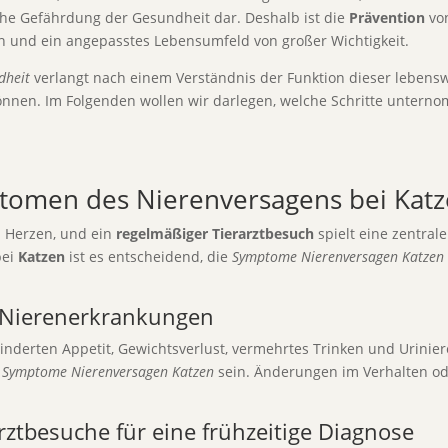
che Gefährdung der Gesundheit dar. Deshalb ist die
Prävention
von
en und ein angepasstes Lebensumfeld von großer Wichtigkeit.
dheit
verlangt nach einem Verständnis der Funktion dieser lebens
önnen. Im Folgenden wollen wir darlegen, welche Schritte unte
omen des Nierenversagens bei Kat
m Herzen, und ein
regelmäßiger Tierarztbesuch
spielt eine zentrale
bei
Katzen
ist es entscheidend, die
Symptome Nierenversagen Katzen
 Nierenerkrankungen
inderten Appetit, Gewichtsverlust, vermehrtes Trinken und Urinie
r
Symptome Nierenversagen Katzen
sein. Änderungen im Verhalten od
rztbesuche für eine frühzeitige Diagnose