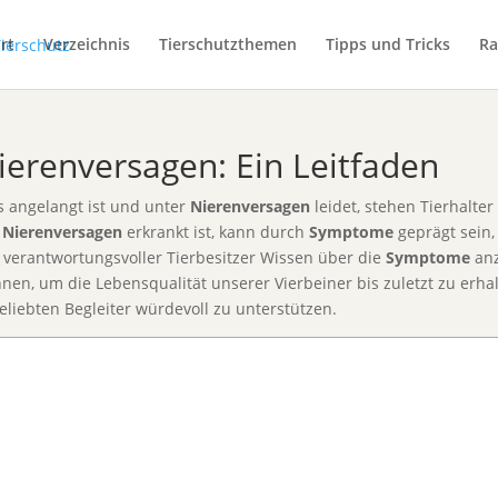
rt
Verzeichnis
Tierschutzthemen
Tipps und Tricks
Ra
ierenversagen: Ein Leitfaden
 angelangt ist und unter
Nierenversagen
leidet, stehen Tierhalte
n
Nierenversagen
erkrankt ist, kann durch
Symptome
geprägt sein,
ls verantwortungsvoller Tierbesitzer Wissen über die
Symptome
anz
n, um die Lebensqualität unserer Vierbeiner bis zuletzt zu erha
eliebten Begleiter würdevoll zu unterstützen.