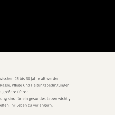
ischen 25 bis 30 Jahre alt werden.
h Rasse, Pflege und Haltungsbedingungen.
ls größere Pferde.
g sind für ein gesundes Leben wichtig.
lfen, ihr Leben zu verlängern.