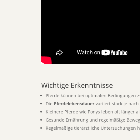
Wichtige Erkenntnisse
Pferde können bei optimalen Bedingungen zw
Die
Pferdelebensdauer
variiert stark je nac
Kleinere Pferde wie Ponys leben oft länger a
Gesunde Ernährung und regelmäßige Bewegun
Regelmäßige tierärztliche Untersuchungen he