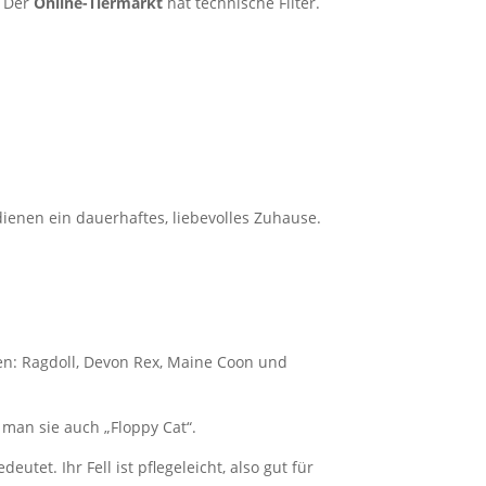
. Der
Online-Tiermarkt
hat technische Filter.
dienen ein dauerhaftes, liebevolles Zuhause.
ssen: Ragdoll, Devon Rex, Maine Coon und
 man sie auch „Floppy Cat“.
deutet. Ihr Fell ist pflegeleicht, also gut für