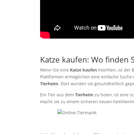
Katze kaufen: Wo finden 
Wenn Sie eine
Katze kaufen
möchten, ist der
Plattformen ermöglichen eine einfache Suche 
Tierheim
. Dort wurden sie gesundheitlich gep
Ein Tier aus dem
Tierheim
zu holen, ist eine 
macht sie zu einem sicheren neuen Familienmi