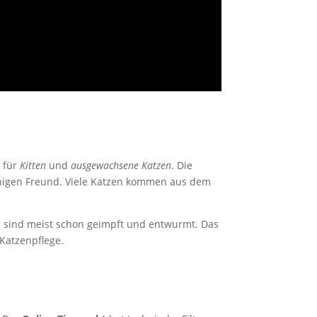
n für
Kitten
und
ausgewachsene Katzen
. Die
einigen Freund. Viele Katzen kommen aus dem
zen sind meist schon geimpft und entwurmt. Das
 Katzenpflege.