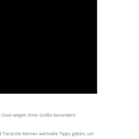
e Coon
wegen ihrer Größe besondere
d Tierärzte können wertvolle Tipps geben, um