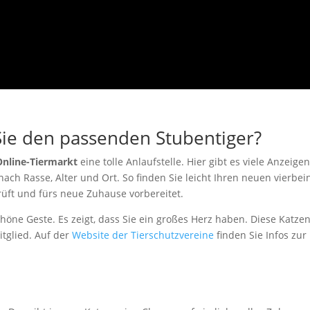
Sie den passenden Stubentiger?
Online-Tiermarkt
eine tolle Anlaufstelle. Hier gibt es viele Anzeige
nach Rasse, Alter und Ort. So finden Sie leicht Ihren neuen vierb
rüft und fürs neue Zuhause vorbereitet.
schöne Geste. Es zeigt, dass Sie ein großes Herz haben. Diese Kat
tglied. Auf der
Website der Tierschutzvereine
finden Sie Infos zur