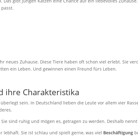
. Das gibt jungen Katzen eine Chance auf ein liebevolles Zuhause
 passt.
ihr neues Zuhause. Diese Tiere haben oft schon viel erlebt. Sie ver
retten ein Leben. Und gewinnen einen Freund fürs Leben.
 ihre Charakteristika
 überlegt sein. In Deutschland lieben die Leute vor allem vier Ra
deres.
. Sie sind ruhig und mögen es, getragen zu werden. Deshalb nennt
r lebhaft. Sie ist schlau und spielt gerne, was viel
Beschäftigung
be