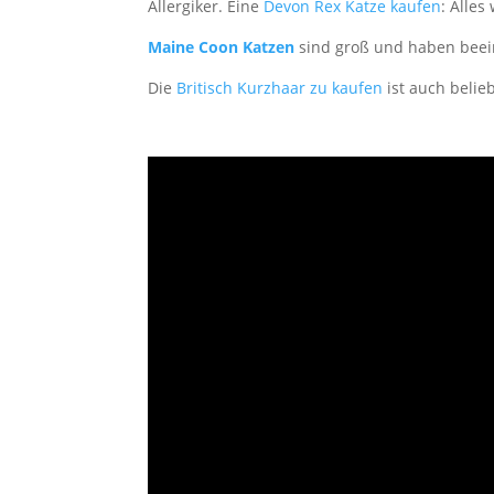
Allergiker. Eine
Devon Rex Katze kaufen
: Alles
Maine Coon Katzen
sind groß und haben beeind
Die
Britisch Kurzhaar zu kaufen
ist auch belieb