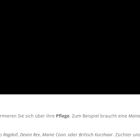
ormieren Sie sich über ihre
Pflege
. Zum Beispiel braucht eine
Main
ob
Ragdoll
,
Devon Rex
,
Maine Coon
, oder
Britisch Kurzhaar
. Züchter un