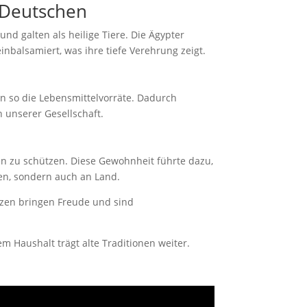
r Deutschen
nd galten als heilige Tiere. Die Ägypter
nbalsamiert, was ihre tiefe Verehrung zeigt.
en so die Lebensmittelvorräte. Dadurch
n unserer Gesellschaft.
ren zu schützen. Diese Gewohnheit führte dazu,
fen, sondern auch an Land.
tzen bringen Freude und sind
m Haushalt trägt alte Traditionen weiter.