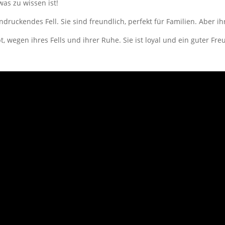
 was zu wissen ist!
ruckendes Fell. Sie sind freundlich, perfekt für Familien. Aber ihr
t, wegen ihres Fells und ihrer Ruhe. Sie ist loyal und ein guter Fre