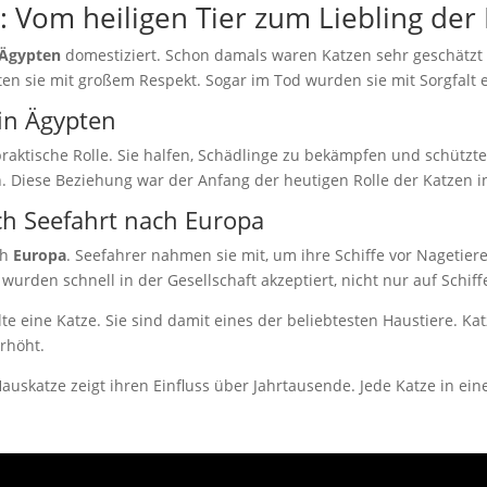
: Vom heiligen Tier zum Liebling de
Ägypten
domestiziert. Schon damals waren Katzen sehr geschätzt u
n sie mit großem Respekt. Sogar im Tod wurden sie mit Sorgfalt ei
in Ägypten
raktische Rolle. Sie halfen, Schädlinge zu bekämpfen und schützt
n. Diese Beziehung war der Anfang der heutigen Rolle der Katzen i
ch Seefahrt nach Europa
ch
Europa
. Seefahrer nahmen sie mit, um ihre Schiffe vor Nagetie
 wurden schnell in der Gesellschaft akzeptiert, nicht nur auf Schif
 eine Katze. Sie sind damit eines der beliebtesten Haustiere. Ka
erhöht.
uskatze zeigt ihren Einfluss über Jahrtausende. Jede Katze in eine